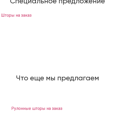
Специальное предложение
Шторы на заказ
с доставкой на дом и развесом в район
Тимирязевской заказать возможно только у нас!
Салон штор у вас на дому:
Вам не нужно никуда ездить и ничего искать, наш
дизайнер привезет образцы материалов и каталоги. Вы
сможете выбрать любой понравившийся материал и
заказать шторы о которых вы мечтали.
Выезд на дом и замер – Бесплатно.
Что еще мы предлагаем
Доставка и развес штор. Монтаж карнизов
бесплатно.
Рулонные шторы на заказ
«Зебра» (светофильтры на
каждую створку или оконный проём)