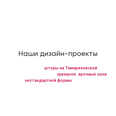
Шторы плиссе (вертикальные) без сверления
пластикового окна.
С вашими заказами работают швеи исключительной
квалификации.
Мы гарантируем высокое качество, индивидуальный
подход, кратчайшие сроки исполнения заказов.
Наши дизайн-проекты
Мы, дизайн — студия
шторы на Тимирязевской
,
оформляем любое ровное,
эркерное
,
арочные окна
, а
также окна
нестандартной формы
любой сложности.
Также у нас с комплектом штор, сшитых на заказ, имеются
трубные карнизы, резные багетные, профильные системы
под любое окно и вес занавесей.
Наше особое предложение