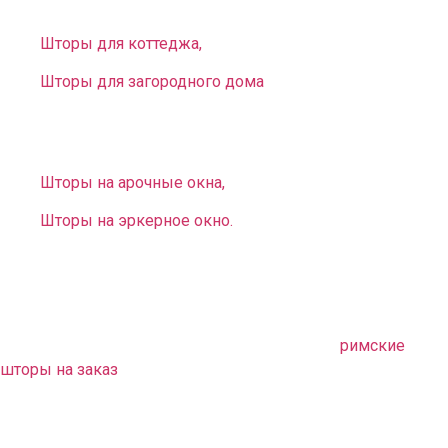
домов. У нас вы можете заказать:
Шторы для коттеджа,
Шторы для загородного дома
.
Вы можете выбрать и заказать оригинальные
нестандартные занавеси для окон разной конфигурации:
Шторы на арочные окна,
Шторы на эркерное окно.
В комплект к шторам можем предложить
любое
покрывало на заказ
. Оно дополнит ваш интерьер,
непременно придаст стилю законченность.
Также можем предложить оригинальные
римские
шторы на заказ
. Эти детали сделают обстановку
неповторимой, придадут ей европейский шик и
очарование.