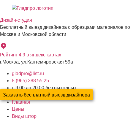
Перейти
к
Дизайн-студия
содержимому
Бесплатный выезд дизайнера с образцами материалов по
Москве и Московской области
Рейтинг 4.9 в яндекс картах
г.Москва, ул.Кантемировская 59а
gladpro@list.ru
8 (965) 288 55 25
с 9:00 до 20:00 без выходных
Заказать бесплатный выезд дизайнера
Главная
Цены
Виды штор