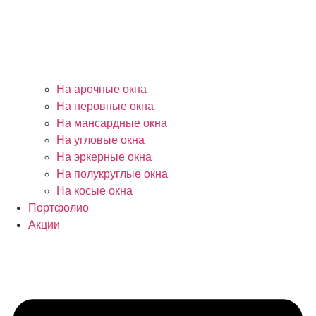
На арочные окна
На неровные окна
На мансардные окна
На угловые окна
На эркерные окна
На полукруглые окна
На косые окна
Портфолио
Акции