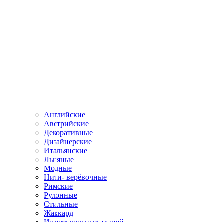
Английские
Австрийские
Декоративные
Дизайнерские
Итальянские
Льняные
Модные
Нити- верёвочные
Римские
Рулонные
Стильные
Жаккард
Из натуральных тканей