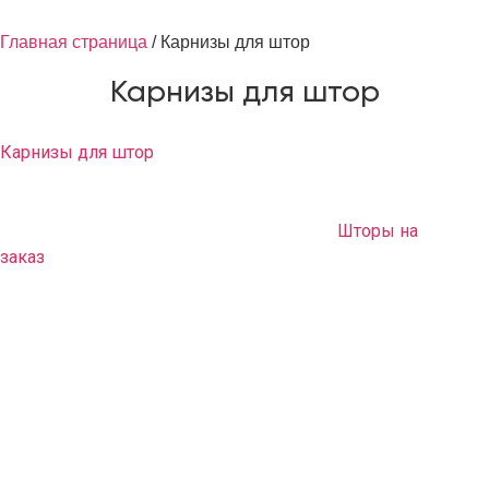
Главная страница
/
Карнизы для штор
Карнизы для штор
Карнизы для штор
на заказ представляют собой системы
для подвешивания портьер, занавесок, гардин. Их
особенности и конфигурации отличаются в зависимости от
фасона и моделей оконных драпировок.
Шторы на
заказ
вместе с подходящими для них подвесными
системами предлагает дизайн-студия GladPro. Именно ее
специалисты осуществляют
пошив штор в Москве
с
учетом особенностей помещения и пожеланий клиента.
Багетные карнизы
Данная конструкция подвесной системы для оконных
драпировок признана дизайнерами традиционной. Ее
особенность состоит в том, что декоративная планка,