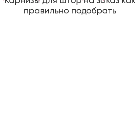
Карнизы для штор на заказ как
правильно подобрать
На выбор карнизной системы для навешивания оконных
драпировок влияет несколько существенных факторов:
1. тип тканевого полотна (тяжелая портьера или легкий
тюль),
2. место крепления (на потолке или на стенах),
3. особенности конструкции, как оконной драпировки, так
и самого карниза,
4. фасон шторы и комплектация (от этого зависит, сколько
рядов будет иметь карниз – однорядный или двухрядный),
5. материал, из которого изготавливается сама система
карниза (металл, пластик, дерево).