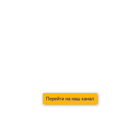
Перейти на наш канал
В салоне вы не увидите, как ткань будет смотреться в
интерьере, поэтому мы работаем на выезд
Оставьте заявку на
бесплатный выезд дизайнера