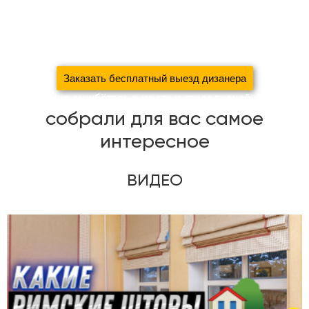
За 5 дней
создадим уют в вашем доме
сэкономив 37%
вашего семейного бюджета
благодаря систематизации
производства
Заказать бесплатный выезд дизанера
С нами вы не ошибётесь в цвете и стиле тканей
собрали для вас самое
интересное
ВИДЕО