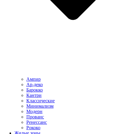
Ампир
Ар-деко
Барокко
Кантри
Классические
Минимализм
Модерн
Прованс
Ренессанс
Рококо
Жилые зоны