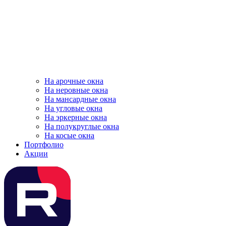
На арочные окна
На неровные окна
На мансардные окна
На угловые окна
На эркерные окна
На полукруглые окна
На косые окна
Портфолио
Акции