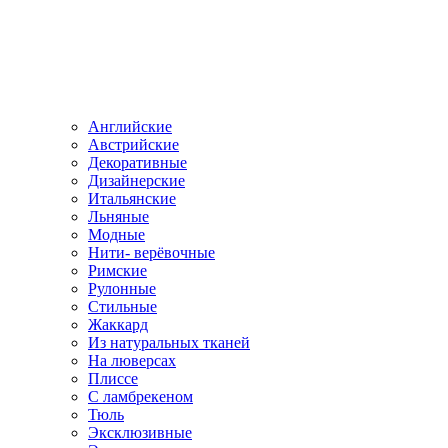
Английские
Австрийские
Декоративные
Дизайнерские
Итальянские
Льняные
Модные
Нити- верёвочные
Римские
Рулонные
Стильные
Жаккард
Из натуральных тканей
На люверсах
Плиссе
С ламбрекеном
Тюль
Эксклюзивные