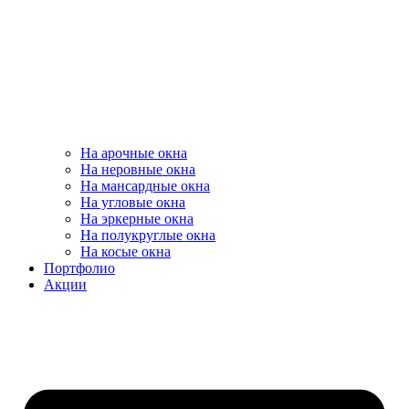
На арочные окна
На неровные окна
На мансардные окна
На угловые окна
На эркерные окна
На полукруглые окна
На косые окна
Портфолио
Акции