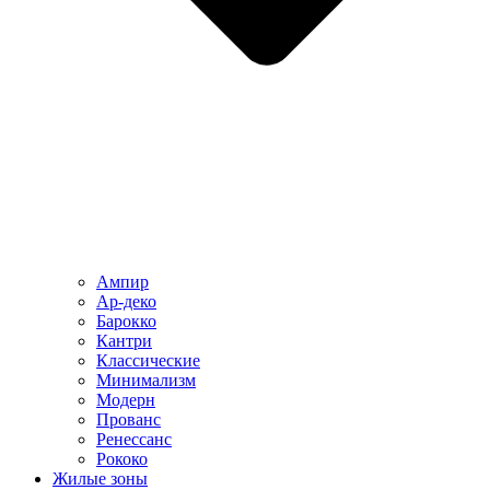
Ампир
Ар-деко
Барокко
Кантри
Классические
Минимализм
Модерн
Прованс
Ренессанс
Рококо
Жилые зоны