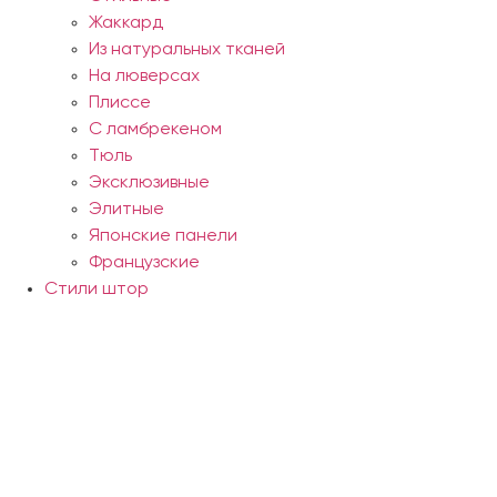
Жаккард
Из натуральных тканей
На люверсах
Плиссе
С ламбрекеном
Тюль
Эксклюзивные
Элитные
Японские панели
Французские
Стили штор