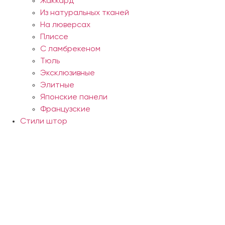
Жаккард
Из натуральных тканей
На люверсах
Плиссе
С ламбрекеном
Тюль
Эксклюзивные
Элитные
Японские панели
Французские
Стили штор