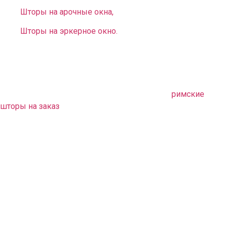
Шторы на арочные окна,
Шторы на эркерное окно.
В комплект к шторам можем предложить
любое
покрывало на заказ
. Оно дополнит ваш интерьер,
непременно придаст стилю законченность.
Также можем предложить оригинальные
римские
шторы на заказ
. Эти детали сделают обстановку
неповторимой, придадут ей европейский шик и
очарование.
Основная наша цель — сделать ваш интерьер уютным,
особенным, стильным. Он будет оформлен лучшими
тканями европейских производителей по вполне
доступной цене. Наши дизайнеры воплотят любые ваши
желания и фантазии в реальность, а интерьер станет
статным, броско запоминающимся. Если вам нужно
быстрое, недорогое, но качественное решение –