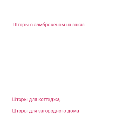
рисунок и любую расцветку, подходящие к
выбранному вами стилю).
Шторы с ламбрекеном на заказ
.
Помимо штор мы предлагаем вам разнообразные
карнизы, на которые их можно крепить:
— Карнизы трубные, профильные, багетные на любое
нестандартное эркерное или арочное окно.
У нас есть большой выбор предметов интерьера не
только для городских квартир, но и для загородных
домов. У нас вы можете заказать:
Шторы для коттеджа,
Шторы для загородного дома
.
Вы можете выбрать и заказать оригинальные
нестандартные занавеси для окон разной конфигурации: