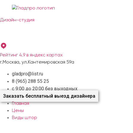
Перейти
к
содержимому
Дизайн-студия
Бесплатный выезд дизайнера с образцами материалов по
Москве и Московской области
Рейтинг 4.9 в яндекс картах
г.Москва, ул.Кантемировская 59а
gladpro@list.ru
8 (965) 288 55 25
с 9:00 до 20:00 без выходных
Заказать бесплатный выезд дизайнера
Главная
Цены
Виды штор