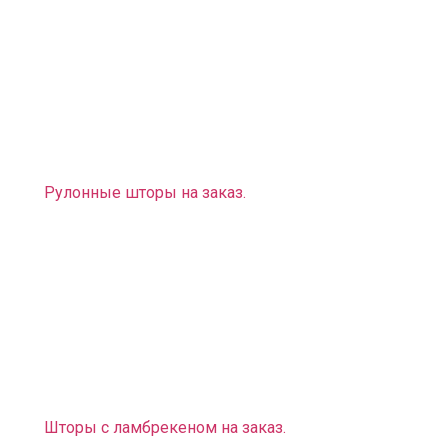
Пошив штор на заказ,
Пошив декоративных подушек и дизайнерских
покрывал к комплекту штор, которые дополнят
стиль,
Пошив ламбрекенов разных моделей, видов,
сложности
Рулонные шторы на заказ.
Также мы можем вам предложить оригинальное
дизайнерское решение:
Фотошторы, фотопокрывала, фотоподушки (эти
предметы интерьера придадут вашему дому
неповторимый вид. Вы можете выбрать любой
рисунок и любую расцветку, подходящие к
выбранному вами стилю).
Шторы с ламбрекеном на заказ
.