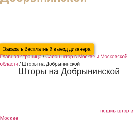
с экономией 37% ваших денег
благодаря систематизации и новым технологиям
Мы сами Погладим, Прикрутим, Повесим
Заказать бесплатный выезд дизанера
Главная страница
/
Салон штор в Москве и Московской
области
/
Шторы на Добрынинской
Шторы на Добрынинской
Если вам нужно обновить или заново оформить свой
интерьер, а ничего оригинального вам не удалось найти в
продаже, обращайтесь в нашу дизайн студию. Мы
предлагаем вам качественный и быстрый
пошив штор в
Москве
. Высококлассные специалисты выполняют
полный комплекс услуг по текстильному оформлению
помещения в соответствии с вашими пожеланиями.