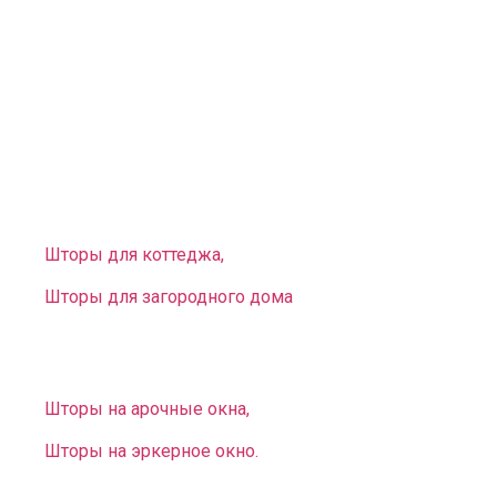
Помимо штор мы предлагаем вам разнообразные
карнизы, на которые их можно крепить:
— Карнизы трубные, профильные, багетные на любое
нестандартное эркерное или арочное окно.
У нас есть большой выбор предметов интерьера не
только для городских квартир, но и для загородных
домов. У нас вы можете заказать:
Шторы для коттеджа,
Шторы для загородного дома
.
Вы можете выбрать и заказать оригинальные
нестандартные занавеси для окон разной конфигурации:
Шторы на арочные окна,
Шторы на эркерное окно.
В комплект к шторам можем предложить