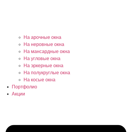
На арочные окна
На неровные окна
На мансардные окна
На угловые окна
На эркерные окна
На полукруглые окна
На косые окна
Портфолио
Акции