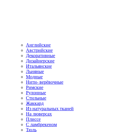
Английские
Австрийские
Декоративные
Дизайнерские
Итальянские
Льняные
Модные
Нити- верёвочные
Римские
Рулонные
Стильные
Жаккард
Из натуральных тканей
На люверсах
Плиссе
С ламбрекеном
Тюль