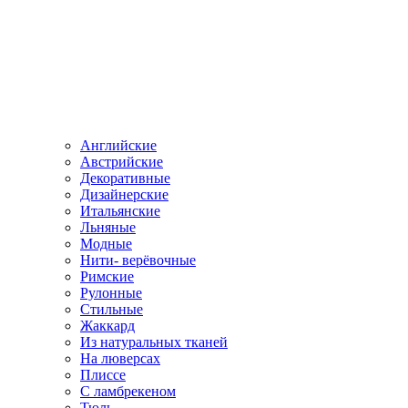
Английские
Австрийские
Декоративные
Дизайнерские
Итальянские
Льняные
Модные
Нити- верёвочные
Римские
Рулонные
Стильные
Жаккард
Из натуральных тканей
На люверсах
Плиссе
С ламбрекеном
Тюль