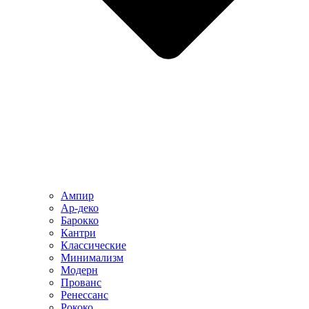
Ампир
Ар-деко
Барокко
Кантри
Классические
Минимализм
Модерн
Прованс
Ренессанс
Рококо