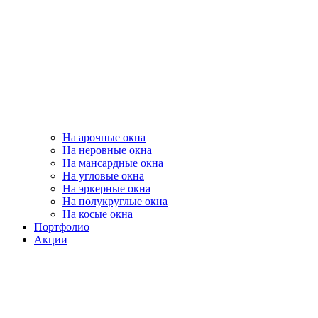
На арочные окна
На неровные окна
На мансардные окна
На угловые окна
На эркерные окна
На полукруглые окна
На косые окна
Портфолио
Акции