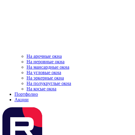
На арочные окна
На неровные окна
На мансардные окна
На угловые окна
На эркерные окна
На полукруглые окна
На косые окна
Портфолио
Акции