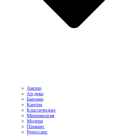
Ампир
Ар-деко
Барокко
Кантри
Классические
Минимализм
Модерн
Прованс
Ренессанс