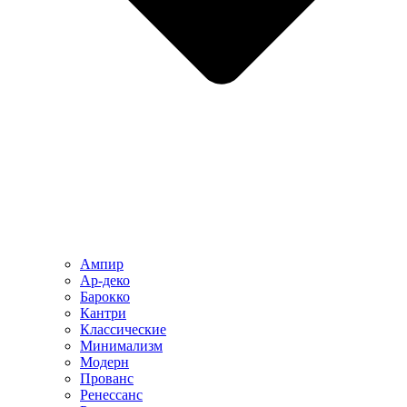
Ампир
Ар-деко
Барокко
Кантри
Классические
Минимализм
Модерн
Прованс
Ренессанс