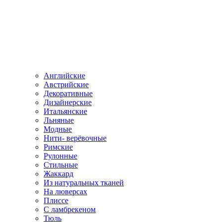
Английские
Австрийские
Декоративные
Дизайнерские
Итальянские
Льняные
Модные
Нити- верёвочные
Римские
Рулонные
Стильные
Жаккард
Из натуральных тканей
На люверсах
Плиссе
С ламбрекеном
Тюль