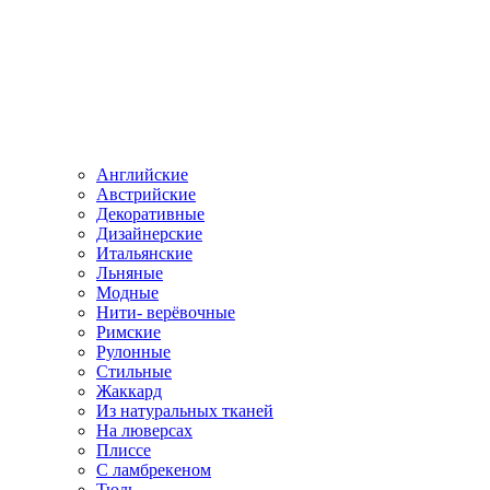
Английские
Австрийские
Декоративные
Дизайнерские
Итальянские
Льняные
Модные
Нити- верёвочные
Римские
Рулонные
Стильные
Жаккард
Из натуральных тканей
На люверсах
Плиссе
С ламбрекеном
Тюль