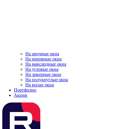
На арочные окна
На неровные окна
На мансардные окна
На угловые окна
На эркерные окна
На полукруглые окна
На косые окна
Портфолио
Акции