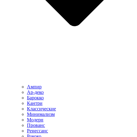
Ампир
Ар-деко
Барокко
Кантри
Классические
Минимализм
Модерн
Прованс
Ренессанс
Рококо