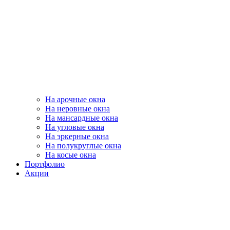
На арочные окна
На неровные окна
На мансардные окна
На угловые окна
На эркерные окна
На полукруглые окна
На косые окна
Портфолио
Акции