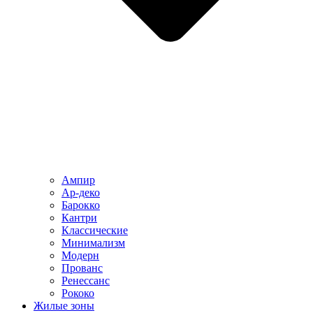
Ампир
Ар-деко
Барокко
Кантри
Классические
Минимализм
Модерн
Прованс
Ренессанс
Рококо
Жилые зоны