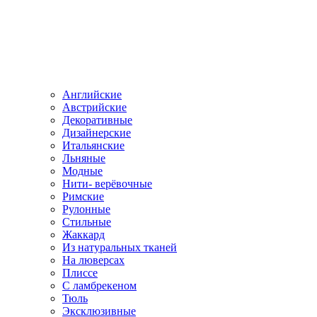
Английские
Австрийские
Декоративные
Дизайнерские
Итальянские
Льняные
Модные
Нити- верёвочные
Римские
Рулонные
Стильные
Жаккард
Из натуральных тканей
На люверсах
Плиссе
С ламбрекеном
Тюль
Эксклюзивные