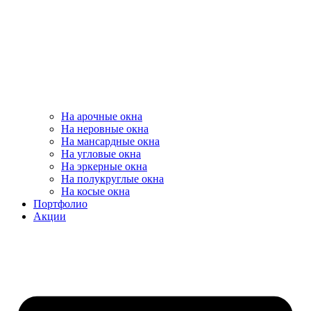
На арочные окна
На неровные окна
На мансардные окна
На угловые окна
На эркерные окна
На полукруглые окна
На косые окна
Портфолио
Акции