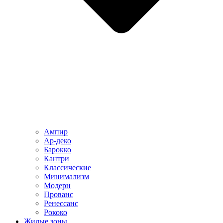
Ампир
Ар-деко
Барокко
Кантри
Классические
Минимализм
Модерн
Прованс
Ренессанс
Рококо
Жилые зоны