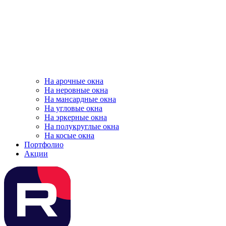
На арочные окна
На неровные окна
На мансардные окна
На угловые окна
На эркерные окна
На полукруглые окна
На косые окна
Портфолио
Акции