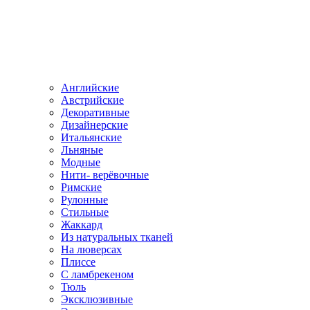
Английские
Австрийские
Декоративные
Дизайнерские
Итальянские
Льняные
Модные
Нити- верёвочные
Римские
Рулонные
Стильные
Жаккард
Из натуральных тканей
На люверсах
Плиссе
С ламбрекеном
Тюль
Эксклюзивные