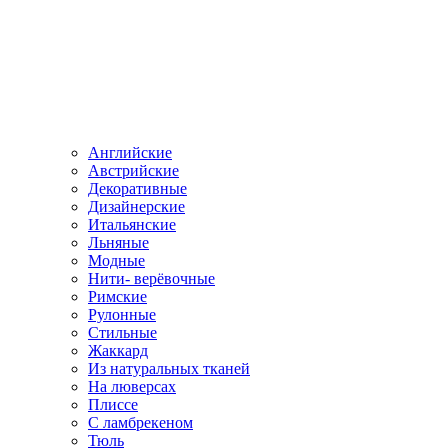
Английские
Австрийские
Декоративные
Дизайнерские
Итальянские
Льняные
Модные
Нити- верёвочные
Римские
Рулонные
Стильные
Жаккард
Из натуральных тканей
На люверсах
Плиссе
С ламбрекеном
Тюль