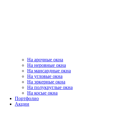
На арочные окна
На неровные окна
На мансардные окна
На угловые окна
На эркерные окна
На полукруглые окна
На косые окна
Портфолио
Акции