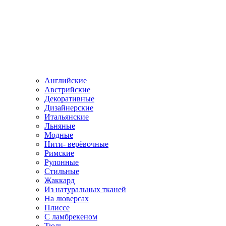
Английские
Австрийские
Декоративные
Дизайнерские
Итальянские
Льняные
Модные
Нити- верёвочные
Римские
Рулонные
Стильные
Жаккард
Из натуральных тканей
На люверсах
Плиссе
С ламбрекеном
Тюль