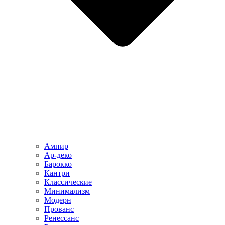
Ампир
Ар-деко
Барокко
Кантри
Классические
Минимализм
Модерн
Прованс
Ренессанс