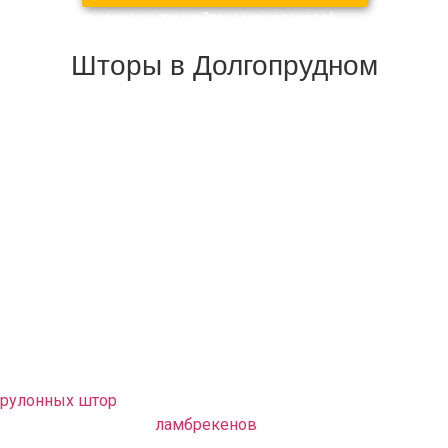
Подробности акции уточняйте у менеджера!
Шторы в Долгопрудном
Мы Дизайн — студия штор GladPro изготавливаем любые
виды текстильного оформления интерьера. Основная наша
задача сделать ваш дом уютным стильным
респектабельным и оформленным по последней нотке
дизайнерской моды с учетом ваших вкусовых
предпочтений и фантазий.
Наши квалифицированные дизайнеры с многолетним
опытом работы безупречно оформят вашу квартиру или
дом в г. Долгопрудный в любом стиле от Ампира до
Модерна, подобрав под шторы современный карниз. Вы
так же можете ознакомиться с нашим ассортиментом
рулонных штор
на каждую створку или оконный проём,
фотоштор, ажурных
ламбрекенов
, дизайнерских подушек