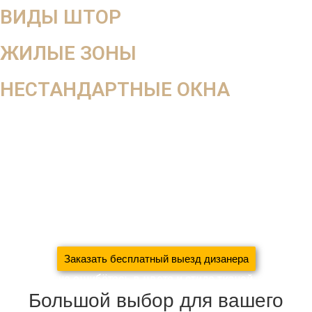
ВИДЫ ШТОР
ЖИЛЫЕ ЗОНЫ
НЕСТАНДАРТНЫЕ ОКНА
В салоне вы не увидите, как ткань будет смотреться в
интерьере, поэтому мы работаем на выезд
Оставьте заявку на
бесплатный выезд дизайнера
За 5 дней
создадим уют в вашем доме
сэкономив 37%
вашего семейного бюджета
благодаря систематизации
производства
Заказать бесплатный выезд дизанера
С нами вы не ошибётесь в цвете и стиле тканей
Большой выбор для вашего