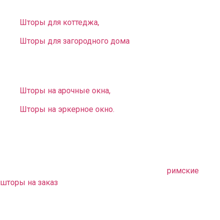
домов. У нас вы можете заказать:
Шторы для коттеджа,
Шторы для загородного дома
.
Вы можете выбрать и заказать оригинальные
нестандартные занавеси для окон разной конфигурации:
Шторы на арочные окна,
Шторы на эркерное окно.
В комплект к шторам можем предложить
любое
покрывало на заказ
. Оно дополнит ваш интерьер,
непременно придаст стилю законченность.
Также можем предложить оригинальные
римские
шторы на заказ
. Эти детали сделают обстановку
неповторимой, придадут ей европейский шик и
очарование.