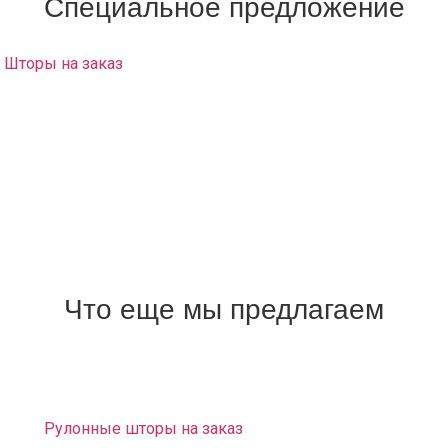
Специальное предложение
Шторы на заказ
с доставкой на дом и развесом в район
Сокольники заказать возможно только у нас!
Салон штор у вас на дому:
Вам не нужно никуда ездить и ничего искать, наш
дизайнер привезет образцы материалов и каталоги. Вы
сможете выбрать любой понравившийся материал и
заказать шторы о которых вы мечтали.
Выезд на дом и замер – Бесплатно.
Что еще мы предлагаем
Доставка и развес штор. Монтаж карнизов
бесплатно.
Рулонные шторы на заказ
«Зебра» (светофильтры на