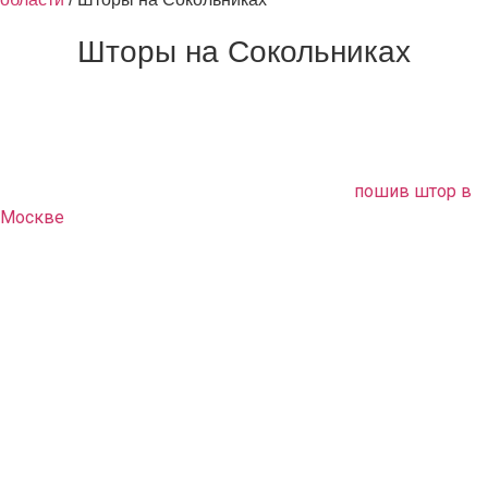
Шторы на Сокольниках
Если вам нужно обновить или заново оформить свой
интерьер, а ничего оригинального вам не удалось найти в
продаже, обращайтесь в нашу дизайн студию. Мы
предлагаем вам качественный и быстрый
пошив штор в
Москве
. Высококлассные специалисты выполняют
полный комплекс услуг по текстильному оформлению
помещения в соответствии с вашими пожеланиями.
Обстановка квартиры приобретет неповторимый
оригинальный стиль.
Что мы предлагаем
Вам не нужно ничего делать самому. Мы все сделаем за
вас. Приедем, погладим, прикрутим, повесим. Наши
лучшие мастера не только сошьют вам великолепные