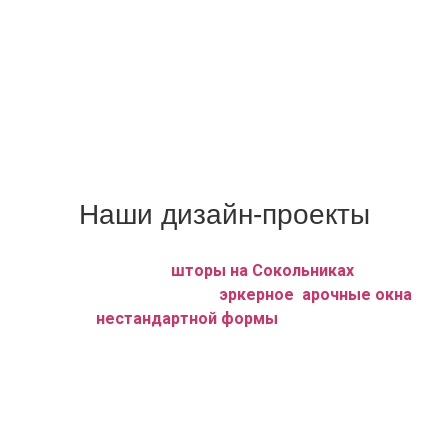
каждую створку или оконный проём)
Шторы плиссе (вертикальные) без сверления
пластикового окна.
С вашими заказами работают швеи исключительной
квалификации.
Мы гарантируем высокое качество, индивидуальный
подход, кратчайшие сроки исполнения заказов.
Наши дизайн-проекты
Мы, дизайн — студия
шторы на Сокольниках
,
оформляем любое ровное,
эркерное
,
арочные окна
, а
также окна
нестандартной формы
любой сложности.
Также у нас с комплектом штор, сшитых на заказ, имеются
трубные карнизы, резные багетные, профильные системы
под любое окно и вес занавесей.
Наше особое предложение