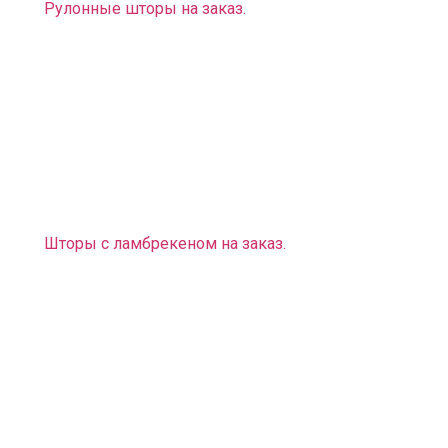
Рулонные шторы на заказ.
Также мы можем вам предложить оригинальное
дизайнерское решение:
Фотошторы, фотопокрывала, фотоподушки (эти
предметы интерьера придадут вашему дому
неповторимый вид. Вы можете выбрать любой
рисунок и любую расцветку, подходящие к
выбранному вами стилю).
Шторы с ламбрекеном на заказ
.
Помимо штор мы предлагаем вам разнообразные
карнизы, на которые их можно крепить:
— Карнизы трубные, профильные, багетные на любое
нестандартное эркерное или арочное окно.
У нас есть большой выбор предметов интерьера не
только для городских квартир, но и для загородных