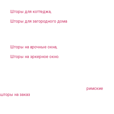
домов. У нас вы можете заказать:
Шторы для коттеджа,
Шторы для загородного дома
.
Вы можете выбрать и заказать оригинальные
нестандартные занавеси для окон разной конфигурации:
Шторы на арочные окна,
Шторы на эркерное окно.
В комплект к шторам можем предложить
любое
покрывало на заказ
. Оно дополнит ваш интерьер,
непременно придаст стилю законченность.
Также можем предложить оригинальные
римские
шторы на заказ
. Эти детали сделают обстановку
неповторимой, придадут ей европейский шик и
очарование.