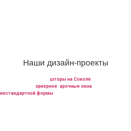
каждую створку или оконный проём)
Шторы плиссе (вертикальные) без сверления
пластикового окна.
С вашими заказами работают швеи исключительной
квалификации.
Мы гарантируем высокое качество, индивидуальный
подход, кратчайшие сроки исполнения заказов.
Наши дизайн-проекты
Мы, дизайн — студия
шторы на Соколе
, оформляем
любое ровное,
эркерное
,
арочные окна
, а также окна
нестандартной формы
любой сложности.
Также у нас с комплектом штор, сшитых на заказ, имеются
трубные карнизы, резные багетные, профильные системы
под любое окно и вес занавесей.
Наше особое предложение