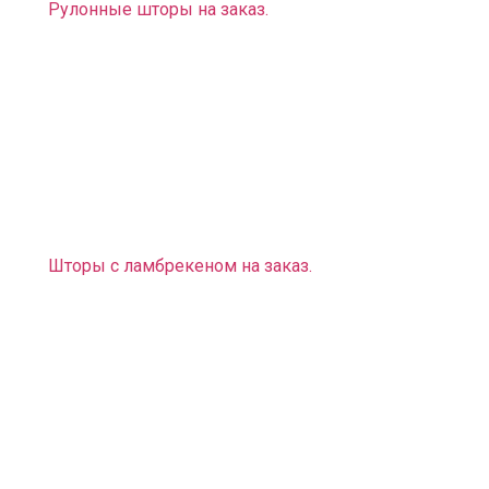
Рулонные шторы на заказ.
Также мы можем вам предложить оригинальное
дизайнерское решение:
Фотошторы, фотопокрывала, фотоподушки (эти
предметы интерьера придадут вашему дому
неповторимый вид. Вы можете выбрать любой
рисунок и любую расцветку, подходящие к
выбранному вами стилю).
Шторы с ламбрекеном на заказ
.
Помимо штор мы предлагаем вам разнообразные
карнизы, на которые их можно крепить:
— Карнизы трубные, профильные, багетные на любое
нестандартное эркерное или арочное окно.
У нас есть большой выбор предметов интерьера не
только для городских квартир, но и для загородных