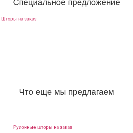
Специальное предложение
Шторы на заказ
с доставкой на дом и развесом в район
Сокола заказать возможно только у нас!
Салон штор у вас на дому:
Вам не нужно никуда ездить и ничего искать, наш
дизайнер привезет образцы материалов и каталоги. Вы
сможете выбрать любой понравившийся материал и
заказать шторы о которых вы мечтали.
Выезд на дом и замер – Бесплатно.
Что еще мы предлагаем
Доставка и развес штор. Монтаж карнизов
бесплатно.
Рулонные шторы на заказ
«Зебра» (светофильтры на