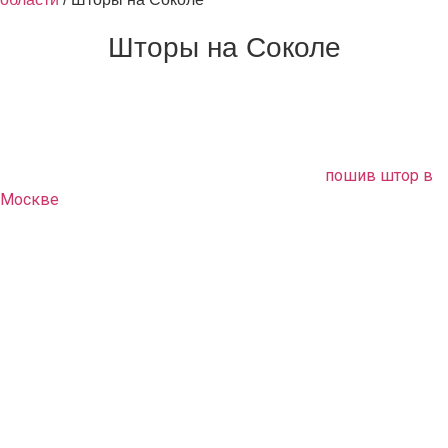
Шторы на Соколе
Если вам нужно обновить или заново оформить свой
интерьер, а ничего оригинального вам не удалось найти в
продаже, обращайтесь в нашу дизайн студию. Мы
предлагаем вам качественный и быстрый
пошив штор в
Москве
. Высококлассные специалисты выполняют
полный комплекс услуг по текстильному оформлению
помещения в соответствии с вашими пожеланиями.
Обстановка квартиры приобретет неповторимый
оригинальный стиль.
Что мы предлагаем
Вам не нужно ничего делать самому. Мы все сделаем за
вас. Приедем, погладим, прикрутим, повесим. Наши
лучшие мастера не только сошьют вам великолепные