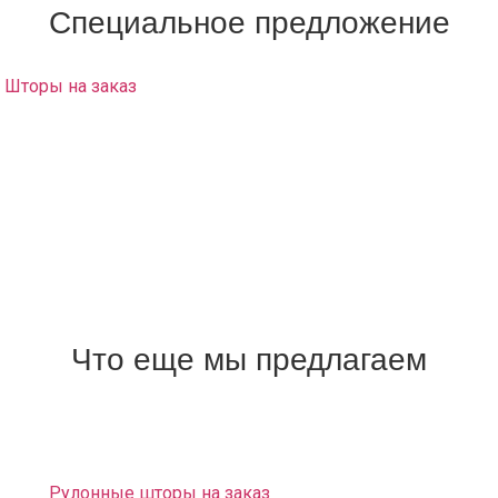
Специальное предложение
Шторы на заказ
с доставкой на дом и развесом в район
Савёловской заказать возможно только у нас!
Салон штор у вас на дому:
Вам не нужно никуда ездить и ничего искать, наш
дизайнер привезет образцы материалов и каталоги. Вы
сможете выбрать любой понравившийся материал и
заказать шторы о которых вы мечтали.
Выезд на дом и замер – Бесплатно.
Что еще мы предлагаем
Доставка и развес штор. Монтаж карнизов
бесплатно.
Рулонные шторы на заказ
«Зебра» (светофильтры на