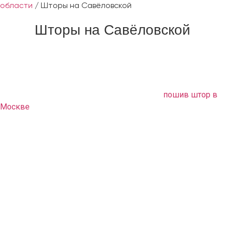
области
/
Шторы на Савёловской
Шторы на Савёловской
Если вам нужно обновить или заново оформить свой
интерьер, а ничего оригинального вам не удалось найти в
продаже, обращайтесь в нашу дизайн студию. Мы
предлагаем вам качественный и быстрый
пошив штор в
Москве
. Высококлассные специалисты выполняют
полный комплекс услуг по текстильному оформлению
помещения в соответствии с вашими пожеланиями.
Обстановка квартиры приобретет неповторимый
оригинальный стиль.
Что мы предлагаем
Вам не нужно ничего делать самому. Мы все сделаем за
вас. Приедем, погладим, прикрутим, повесим. Наши
лучшие мастера не только сошьют вам великолепные