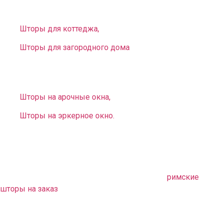
домов. У нас вы можете заказать:
Шторы для коттеджа,
Шторы для загородного дома
.
Вы можете выбрать и заказать оригинальные
нестандартные занавеси для окон разной конфигурации:
Шторы на арочные окна,
Шторы на эркерное окно.
В комплект к шторам можем предложить
любое
покрывало на заказ
. Оно дополнит ваш интерьер,
непременно придаст стилю законченность.
Также можем предложить оригинальные
римские
шторы на заказ
. Эти детали сделают обстановку
неповторимой, придадут ей европейский шик и
очарование.