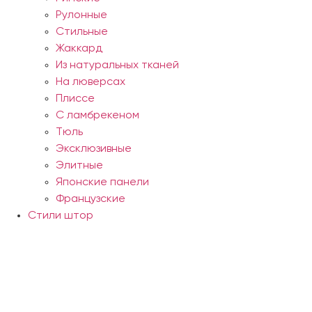
Рулонные
Стильные
Жаккард
Из натуральных тканей
На люверсах
Плиссе
С ламбрекеном
Тюль
Эксклюзивные
Элитные
Японские панели
Французские
Стили штор