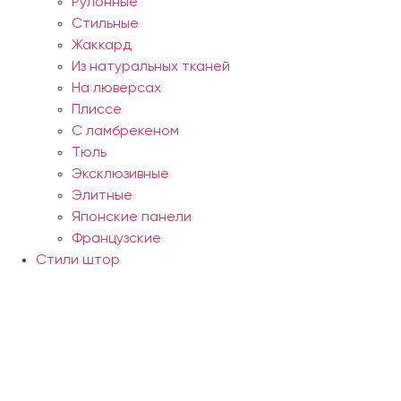
Рулонные
Стильные
Жаккард
Из натуральных тканей
На люверсах
Плиссе
С ламбрекеном
Тюль
Эксклюзивные
Элитные
Японские панели
Французские
Стили штор