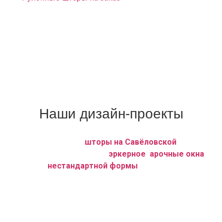
каждую створку или оконный проём)
Шторы плиссе (вертикальные) без сверления
пластикового окна.
С вашими заказами работают швеи исключительной
квалификации.
Мы гарантируем высокое качество, индивидуальный
подход, кратчайшие сроки исполнения заказов.
Наши дизайн-проекты
Мы, дизайн — студия
шторы на Савёловской
,
оформляем любое ровное,
эркерное
,
арочные окна
, а
также окна
нестандартной формы
любой сложности.
Также у нас с комплектом штор, сшитых на заказ, имеются
трубные карнизы, резные багетные, профильные системы
под любое окно и вес занавесей.