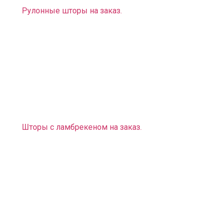
Рулонные шторы на заказ.
Также мы можем вам предложить оригинальное
дизайнерское решение:
Фотошторы, фотопокрывала, фотоподушки (эти
предметы интерьера придадут вашему дому
неповторимый вид. Вы можете выбрать любой
рисунок и любую расцветку, подходящие к
выбранному вами стилю).
Шторы с ламбрекеном на заказ
.
Помимо штор мы предлагаем вам разнообразные
карнизы, на которые их можно крепить:
— Карнизы трубные, профильные, багетные на любое
нестандартное эркерное или арочное окно.
У нас есть большой выбор предметов интерьера не
только для городских квартир, но и для загородных