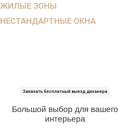
ЖИЛЫЕ ЗОНЫ
НЕСТАНДАРТНЫЕ ОКНА
В салоне вы не увидите, как ткань будет смотреться в
интерьере, поэтому мы работаем на выезд
Оставьте заявку на
бесплатный выезд дизайнера
За 5 дней
создадим уют в вашем доме
сэкономив 37%
вашего семейного бюджета
благодаря систематизации
производства
Заказать бесплатный выезд дизанера
С нами вы не ошибётесь в цвете и стиле тканей
Большой выбор для вашего
интерьера