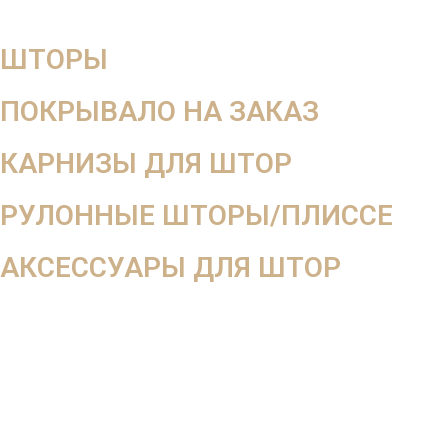
ШТОРЫ
ПОКРЫВАЛО НА ЗАКАЗ
КАРНИЗЫ ДЛЯ ШТОР
РУЛОННЫЕ ШТОРЫ/ПЛИССЕ
АКСЕССУАРЫ ДЛЯ ШТОР
Мега скидка
-10%
на весь заказ
При оформлении заказа вдень выезда дизайнера
При оформлении от 2-х окон 3-е окно в подарок
Оставьте заявку на
бесплатный выезд дизайнера