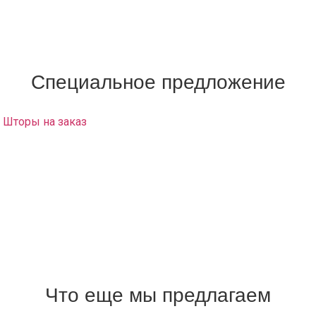
поставщиками, в качестве товара которых мы абсолютно
уверены. Ткань проходит доскональную проверку на
наличие брака, чтобы пошитые на заказ занавеси были
самыми лучшими и первоклассными.
Специальное предложение
Шторы на заказ
с доставкой на дом и развесом в район
Чеховской заказать возможно только у нас!
Салон штор у вас на дому:
Вам не нужно никуда ездить и ничего искать, наш
дизайнер привезет образцы материалов и каталоги. Вы
сможете выбрать любой понравившийся материал и
заказать шторы о которых вы мечтали.
Выезд на дом и замер – Бесплатно.
Что еще мы предлагаем