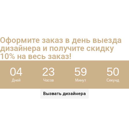
Обращаясь в салон штор GladPro, вы сможете без особых
проблем заказать уникальный неповторимый дизайн,
который не оставит равнодушным никого из ваших гостей.
Оформите заказ в день выезда
дизайнера и
получите скидку
10%
на весь заказ!
04
23
59
49
Дней
Часов
Минут
Секунд
Вызвать дизайнера