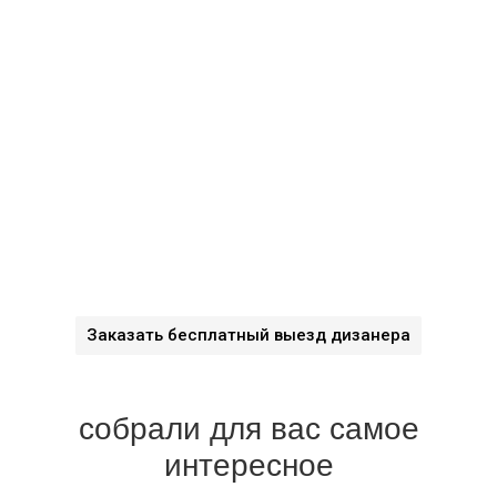
Монтаж карниза, отпаривание и развес штор в подарок
При заказе шторы + покрывало, дизайнерские подушки в
подарок!
Новосёлам скидка на пошив 30%
При заявке через сайт, к комплекту штор — аксессуары в
подарок!
Для больших объёмов работ (коттеджей, загородных
домов, ресторанов, квартир) будет рассмотрена
индивидуальная скидка!
Заказать бесплатный выезд дизанера
Подробности акции уточняйте у менеджера!
собрали для вас самое
интересное