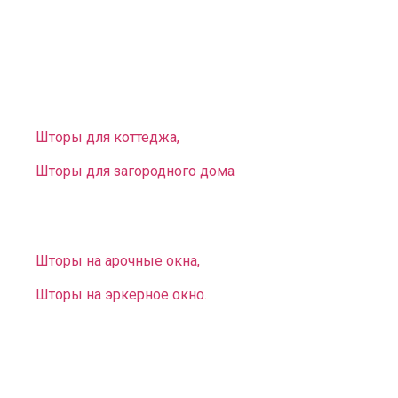
— Карнизы трубные, профильные, багетные на любое
нестандартное эркерное или арочное окно.
У нас есть большой выбор предметов интерьера не
только для городских квартир, но и для загородных
домов. У нас вы можете заказать:
Шторы для коттеджа,
Шторы для загородного дома
.
Вы можете выбрать и заказать оригинальные
нестандартные занавеси для окон разной конфигурации:
Шторы на арочные окна,
Шторы на эркерное окно.
В комплект к шторам можем предложить
любое
покрывало на заказ
. Оно дополнит ваш интерьер,
непременно придаст стилю законченность.