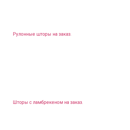
стиль,
Пошив ламбрекенов разных моделей, видов,
сложности
Рулонные шторы на заказ.
Также мы можем вам предложить оригинальное
дизайнерское решение:
Фотошторы, фотопокрывала, фотоподушки (эти
предметы интерьера придадут вашему дому
неповторимый вид. Вы можете выбрать любой
рисунок и любую расцветку, подходящие к
выбранному вами стилю).
Шторы с ламбрекеном на заказ
.
Помимо штор мы предлагаем вам разнообразные
карнизы, на которые их можно крепить: