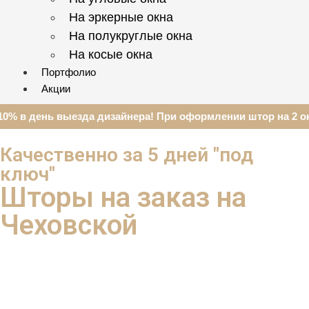
На эркерные окна
На полукруглые окна
На косые окна
Портфолио
Акции
0% в день выезда дизайнера! При оформлении штор на 2 ок
Качественно за 5 дней "под
ключ"
Шторы на заказ на
Чеховской
с экономией 37% ваших денег
благодаря систематизации и новым технологиям
Мы сами Погладим, Прикрутим, Повесим