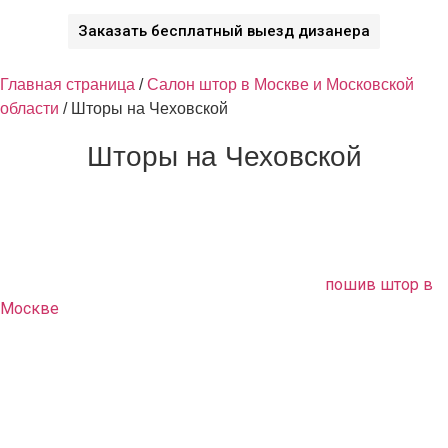
Заказать бесплатный выезд дизанера
Главная страница
/
Салон штор в Москве и Московской
области
/
Шторы на Чеховской
Шторы на Чеховской
Если вам нужно обновить или заново оформить свой
интерьер, а ничего оригинального вам не удалось найти в
продаже, обращайтесь в нашу дизайн студию. Мы
предлагаем вам качественный и быстрый
пошив штор в
Москве
. Высококлассные специалисты выполняют
полный комплекс услуг по текстильному оформлению
помещения в соответствии с вашими пожеланиями.
Обстановка квартиры приобретет неповторимый
оригинальный стиль.
Что мы предлагаем