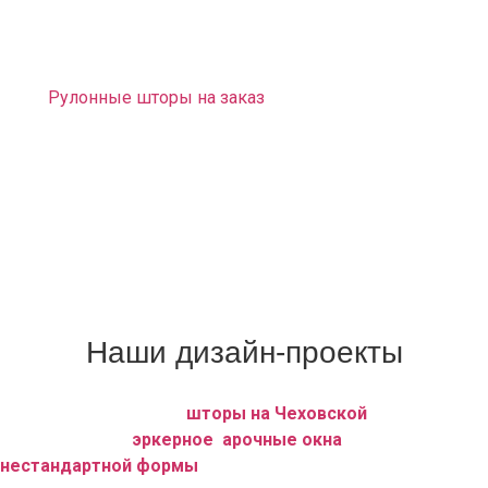
Доставка и развес штор. Монтаж карнизов
бесплатно.
Рулонные шторы на заказ
«Зебра» (светофильтры на
каждую створку или оконный проём)
Шторы плиссе (вертикальные) без сверления
пластикового окна.
С вашими заказами работают швеи исключительной
квалификации.
Мы гарантируем высокое качество, индивидуальный
подход, кратчайшие сроки исполнения заказов.
Наши дизайн-проекты
Мы, дизайн — студия
шторы на Чеховской
, оформляем
любое ровное,
эркерное
,
арочные окна
, а также окна
нестандартной формы
любой сложности.