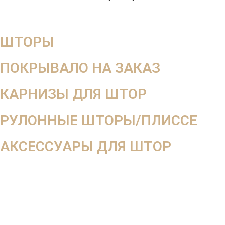
ШТОРЫ
ПОКРЫВАЛО НА ЗАКАЗ
КАРНИЗЫ ДЛЯ ШТОР
РУЛОННЫЕ ШТОРЫ/ПЛИССЕ
АКСЕССУАРЫ ДЛЯ ШТОР
Мега скидка
-10%
на весь заказ
При оформлении заказа вдень выезда дизайнера
При оформлении от 2-х окон 3-е окно в подарок
Оставьте заявку на
бесплатный выезд дизайнера