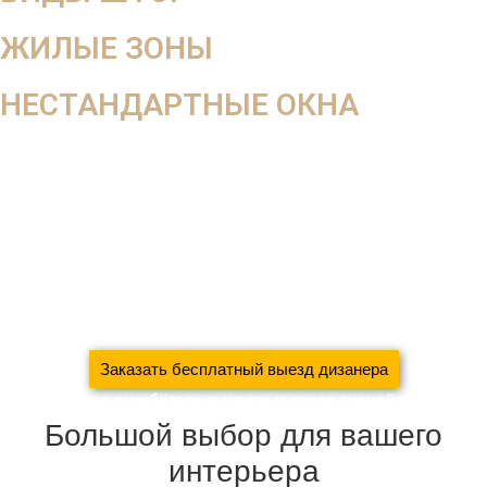
ЖИЛЫЕ ЗОНЫ
НЕСТАНДАРТНЫЕ ОКНА
В салоне вы не увидите, как ткань будет смотреться в
интерьере, поэтому мы работаем на выезд
Оставьте заявку на
бесплатный выезд дизайнера
За 5 дней
создадим уют в вашем доме
сэкономив 37%
вашего семейного бюджета
благодаря систематизации
производства
Заказать бесплатный выезд дизанера
С нами вы не ошибётесь в цвете и стиле тканей
Большой выбор для вашего
интерьера