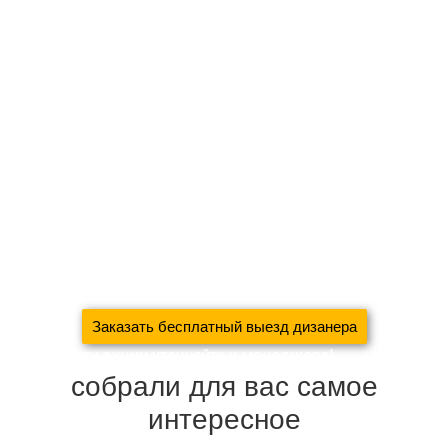
Монтаж карниза, отпаривание и развес штор в подарок
При заказе шторы + покрывало, дизайнерские подушки в
подарок!
Новосёлам скидка на пошив 30%
При заявке через сайт, к комплекту штор — аксессуары в
подарок!
Для больших объёмов работ (коттеджей, загородных
домов, ресторанов, квартир) будет рассмотрена
индивидуальная скидка!
Заказать бесплатный выезд дизанера
Подробности акции уточняйте у менеджера!
собрали для вас самое
интересное