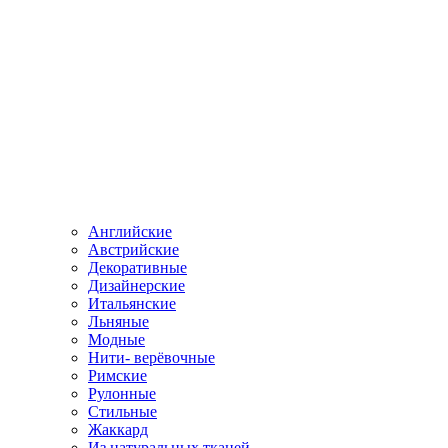
Английские
Австрийские
Декоративные
Дизайнерские
Итальянские
Льняные
Модные
Нити- верёвочные
Римские
Рулонные
Стильные
Жаккард
Из натуральных тканей