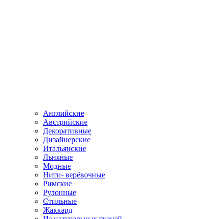
Английские
Австрийские
Декоративные
Дизайнерские
Итальянские
Льняные
Модные
Нити- верёвочные
Римские
Рулонные
Стильные
Жаккард
Из натуральных тканей