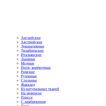
Английские
Австрийские
Декоративные
Дизайнерские
Итальянские
Льняные
Модные
Нити- верёвочные
Римские
Рулонные
Стильные
Жаккард
Из натуральных тканей
На люверсах
Плиссе
С ламбрекеном
Тюль