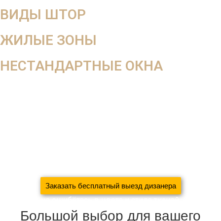
ВИДЫ ШТОР
ЖИЛЫЕ ЗОНЫ
НЕСТАНДАРТНЫЕ ОКНА
В салоне вы не увидите, как ткань будет смотреться в
интерьере, поэтому мы работаем на выезд
Оставьте заявку на
бесплатный выезд дизайнера
За 5 дней
создадим уют в вашем доме
сэкономив 37%
вашего семейного бюджета
благодаря систематизации
производства
Заказать бесплатный выезд дизанера
С нами вы не ошибётесь в цвете и стиле тканей
Большой выбор для вашего