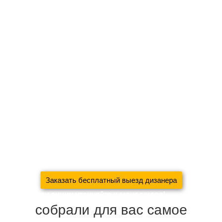
Оставьте заявку на
бесплатный выезд дизайнера
Монтаж карниза, отпаривание и развес штор в подарок
При заказе шторы + покрывало, дизайнерские подушки в
подарок!
Новосёлам скидка на пошив 30%
При заявке через сайт, к комплекту штор — аксессуары в
подарок!
Для больших объёмов работ (коттеджей, загородных
домов, ресторанов, квартир) будет рассмотрена
индивидуальная скидка!
Заказать бесплатный выезд дизанера
Подробности акции уточняйте у менеджера!
собрали для вас самое