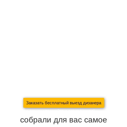
Оставьте заявку на
бесплатный выезд дизайнера
Монтаж карниза, отпаривание и развес штор в подарок
При заказе шторы + покрывало, дизайнерские подушки в
подарок!
Новосёлам скидка на пошив 30%
При заявке через сайт, к комплекту штор — аксессуары в
подарок!
Для больших объёмов работ (коттеджей, загородных
домов, ресторанов, квартир) будет рассмотрена
индивидуальная скидка!
Заказать бесплатный выезд дизанера
Подробности акции уточняйте у менеджера!
собрали для вас самое