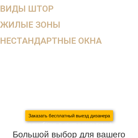
ВИДЫ ШТОР
ЖИЛЫЕ ЗОНЫ
НЕСТАНДАРТНЫЕ ОКНА
В салоне вы не увидите, как ткань будет смотреться в
интерьере, поэтому мы работаем на выезд
Оставьте заявку на
бесплатный выезд дизайнера
За 5 дней
создадим уют в вашем доме
сэкономив 37%
вашего семейного бюджета
благодаря систематизации
производства
Заказать бесплатный выезд дизанера
С нами вы не ошибётесь в цвете и стиле тканей
Большой выбор для вашего