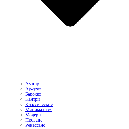
Ампир
Ар-деко
Барокко
Кантри
Классические
Минимализм
Модерн
Прованс
Ренессанс