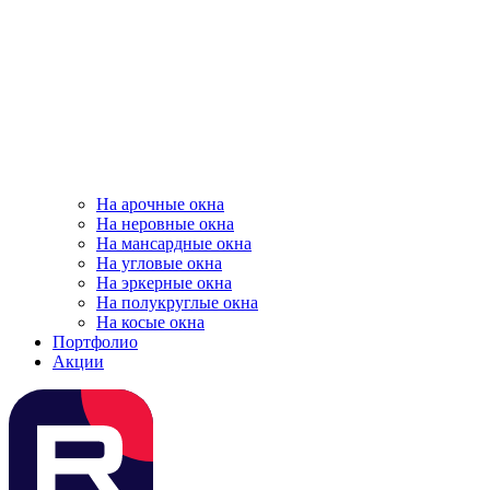
На арочные окна
На неровные окна
На мансардные окна
На угловые окна
На эркерные окна
На полукруглые окна
На косые окна
Портфолио
Акции