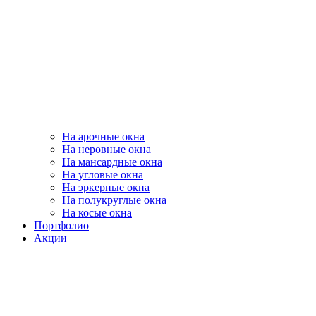
На арочные окна
На неровные окна
На мансардные окна
На угловые окна
На эркерные окна
На полукруглые окна
На косые окна
Портфолио
Акции