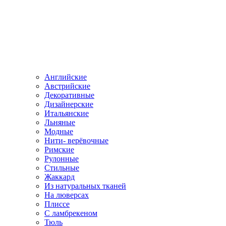
Английские
Австрийские
Декоративные
Дизайнерские
Итальянские
Льняные
Модные
Нити- верёвочные
Римские
Рулонные
Стильные
Жаккард
Из натуральных тканей
На люверсах
Плиссе
С ламбрекеном
Тюль