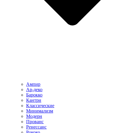
Ампир
Ар-деко
Барокко
Кантри
Классические
Минимализм
Модерн
Прованс
Ренессанс
Рококо