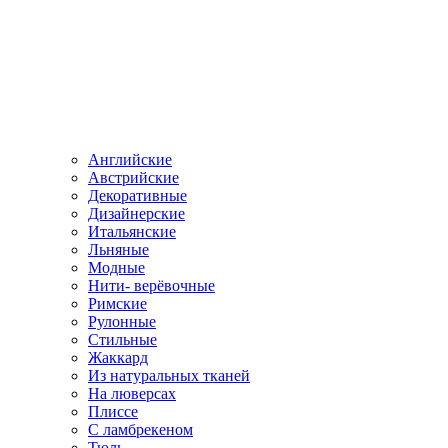
Английские
Австрийские
Декоративные
Дизайнерские
Итальянские
Льняные
Модные
Нити- верёвочные
Римские
Рулонные
Стильные
Жаккард
Из натуральных тканей
На люверсах
Плиссе
С ламбрекеном
Тюль