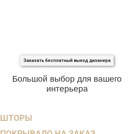
В салоне вы не увидите, как ткань будет смотреться в
интерьере, поэтому мы работаем на выезд
Оставьте заявку на
бесплатный выезд дизайнера
За 5 дней
создадим уют в вашем доме
сэкономив 37%
вашего семейного бюджета
благодаря систематизации
производства
Заказать бесплатный выезд дизанера
С нами вы не ошибётесь в цвете и стиле тканей
Большой выбор для вашего
интерьера
ШТОРЫ
ПОКРЫВАЛО НА ЗАКАЗ