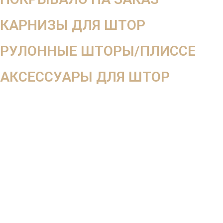
КАРНИЗЫ ДЛЯ ШТОР
РУЛОННЫЕ ШТОРЫ/ПЛИССЕ
АКСЕССУАРЫ ДЛЯ ШТОР
Мега скидка
-10%
на весь заказ
При оформлении заказа вдень выезда дизайнера
При оформлении от 2-х окон 3-е окно в подарок
Оставьте заявку на
бесплатный выезд дизайнера
Монтаж карниза, отпаривание и развес штор в подарок
При заказе шторы + покрывало, дизайнерские подушки в
подарок!
Новосёлам скидка на пошив 30%