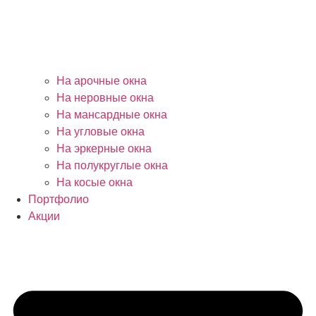
На арочные окна
На неровные окна
На мансардные окна
На угловые окна
На эркерные окна
На полукруглые окна
На косые окна
Портфолио
Акции