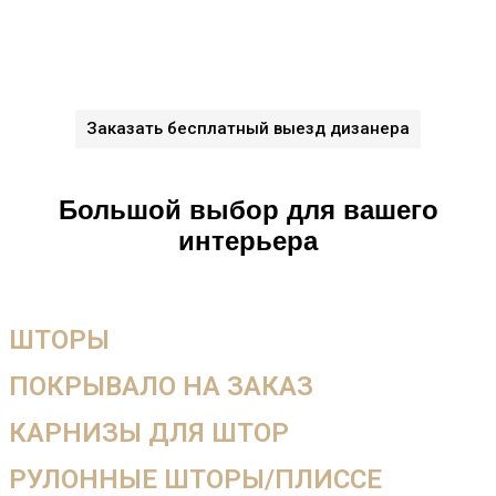
Оставьте заявку на
бесплатный выезд дизайнера
За 5 дней
создадим уют в вашем доме
сэкономив 37%
вашего семейного бюджета
благодаря
систематизации производства
Заказать бесплатный выезд дизанера
С нами вы не ошибётесь в цвете и стиле тканей
Большой выбор для вашего
интерьера
ШТОРЫ
ПОКРЫВАЛО НА ЗАКАЗ
КАРНИЗЫ ДЛЯ ШТОР
РУЛОННЫЕ ШТОРЫ/ПЛИССЕ