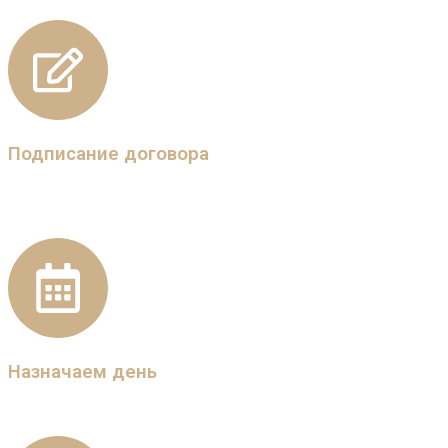
Подписание договора
Дизайнер подбирает модель и материал. Утверждаем
проект, подписываем договор, приступаем к работе.
Назначаем день
Назначаем время и день установки удобное для Вас