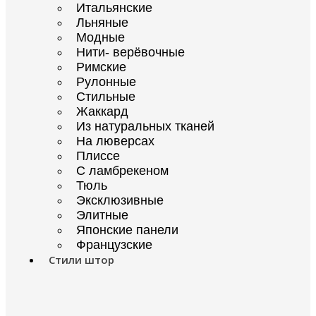
Итальянские
Льняные
Модные
Нити- верёвочные
Римские
Рулонные
Стильные
Жаккард
Из натуральных тканей
На люверсах
Плиссе
С ламбрекеном
Тюль
Эксклюзивные
Элитные
Японские панели
Французские
Стили штор