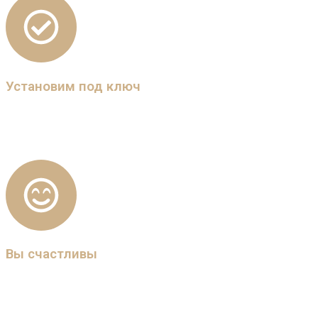
Установим под ключ
Наш мастер установит карниз, дизайнер погладит,
отпарит, повесит сшитые шторы. Мы все делаем "под
ключ". Гарантия качества 100%.
Вы счастливы
Вы довольны, улыбаетесь, Ваш интерьер безупречен!