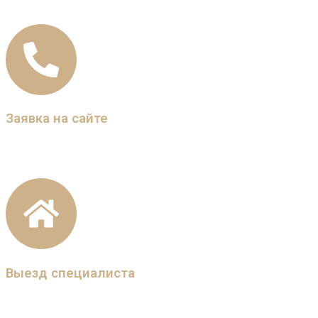
Заявка на сайте
Вы оставляете заявку на выезд дизайнера. Наш
менеджер связывается с Вами.
Выезд специалиста
Специалисты приезжают к Вам с образцами
материалов,в удобное для Вас время.