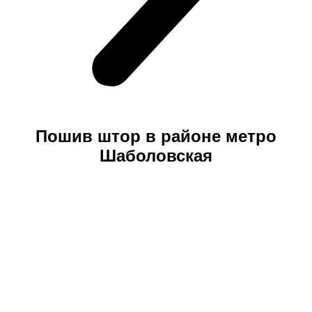
Пошив штор в районе метро
Шаболовская
Салон штор на дому от GladPro – это современная
услуга, предоставляющая заказчику множество
удобств.
Благодаря систематизации
производственного процесса, пошив штор в районе
метро Шаболовская можно осуществить всего лишь
за 5 дней
.
При этом заказчик значительно экономит
свое время и денежные средства – компания
предоставляет возможность каждому воспользоваться