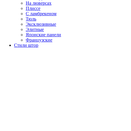
На люверсах
Плиссе
С ламбрекеном
Тюль
Эксклюзивные
Элитные
Японские панели
Французские
Стили штор