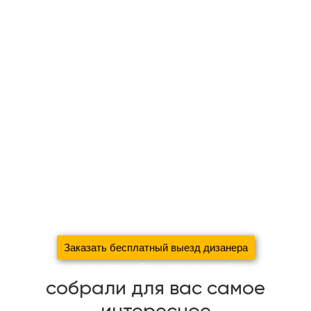
Оставьте заявку на
бесплатный выезд дизайнера
Монтаж карниза, отпаривание и развес штор в подарок
При заказе шторы + покрывало, дизайнерские подушки в
подарок!
Новосёлам скидка на пошив 30%
При заявке через сайт, к комплекту штор — аксессуары в
подарок!
Для больших объёмов работ (коттеджей, загородных
домов, ресторанов, квартир) будет рассмотрена
индивидуальная скидка!
Заказать бесплатный выезд дизанера
Подробности акции уточняйте у менеджера!
собрали для вас самое