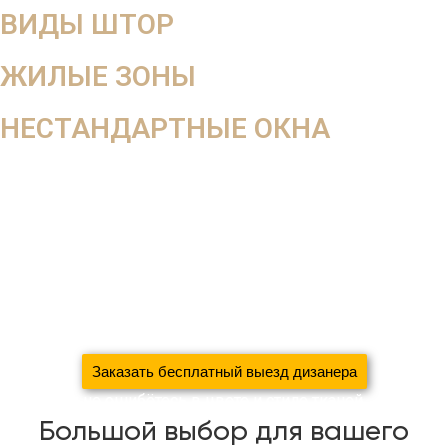
ВИДЫ ШТОР
ЖИЛЫЕ ЗОНЫ
НЕСТАНДАРТНЫЕ ОКНА
В салоне вы не увидите, как ткань будет смотреться в
интерьере, поэтому мы работаем на выезд
Оставьте заявку на
бесплатный выезд дизайнера
За 5 дней
создадим уют в вашем доме
сэкономив 37%
вашего семейного бюджета
благодаря систематизации
производства
Заказать бесплатный выезд дизанера
С нами вы не ошибётесь в цвете и стиле тканей
Большой выбор для вашего