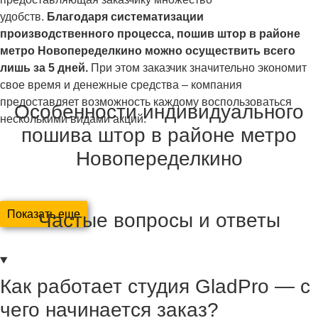
удобств.
Благодаря систематизации
производственного процесса, пошив штор в районе
метро Новопеределкино можно осуществить всего
лишь за 5 дней
.
При этом заказчик значительно экономит
свое время и денежные средства – компания
предоставляет возможность каждому воспользоваться
Особенности индивидуального
несколькими видами акций.
пошива штор в районе метро
Новопеределкино
Показать еще
Частые вопросы и ответы
Индивидуальный
пошив штор в районе метро
Новопеределкино
предполагает оформление оконных и
дверных проемов, с учетом современных требований к
дизайну любых видов помещений и пожеланий заказчика.
Как работает студия GladPro — с
Особенностью заказа является приезд дизайнера на дом к
чего начинается заказ?
заказчику в удобное для него время. Удобство в том, что