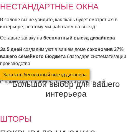
НЕСТАНДАРТНЫЕ ОКНА
В салоне вы не увидите, как ткань будет смотреться в
интерьере, поэтому мы работаем на выезд
Оставьте заявку на
бесплатный выезд дизайнера
За 5 дней
создадим уют в вашем доме
сэкономив 37%
вашего семейного бюджета
благодаря систематизации
производства
Заказать бесплатный выезд дизанера
Большой выбор для вашего
С нами вы не ошибётесь в цвете и стиле тканей
интерьера
ШТОРЫ