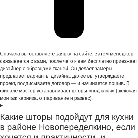
Пошив штор на заказ
технологическими характеристиками ткани.
индивидуальные преимущества
Заказчик может самостоятельно выбрать одну или
несколько предлагаемых моделей:
Сначала вы оставляете заявку на сайте. Затем менеджер
шторы для коттеджа
(в классическом стиле, барокко
связывается с вами, после чего к вам бесплатно приезжает
или прованса),
дизайнер с образцами тканей. Он делает замеры,
предлагает варианты дизайна, далее вы утверждаете
шторы для загородного дома
(в стиле кантри,
проект, подписываете договор — и начинается пошив. В
ренессанса или ампир),
финале мастер устанавливает шторы «под ключ» (включая
портьеры и комплекты для квартиры (в стиле
модерн
,
монтаж карниза, отпаривание и развес).
рококо
или
классическом
варианте),
для офисных помещений (в стиле
минимализм
,
Какие шторы подойдут для кухни
модерн или
арт-деко
).
в районе Новопеределкино, если
Квалифицированный дизайнер даст рекомендации, какую
хочется и практичности, и