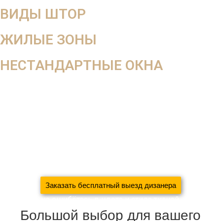
ВИДЫ ШТОР
ЖИЛЫЕ ЗОНЫ
НЕСТАНДАРТНЫЕ ОКНА
В салоне вы не увидите, как ткань будет смотреться в
интерьере, поэтому мы работаем на выезд
Оставьте заявку на
бесплатный выезд дизайнера
За 5 дней
создадим уют в вашем доме
сэкономив 37%
вашего семейного бюджета
благодаря систематизации
производства
Заказать бесплатный выезд дизанера
С нами вы не ошибётесь в цвете и стиле тканей
Большой выбор для вашего