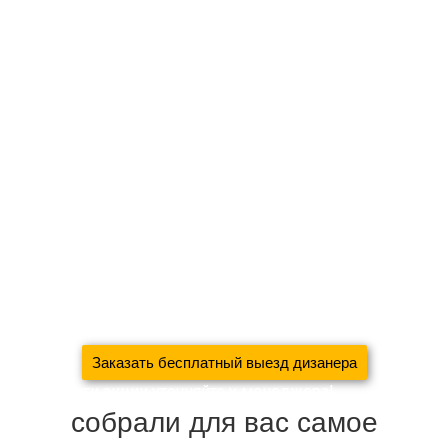
Оставьте заявку на
бесплатный выезд дизайнера
Монтаж карниза, отпаривание и развес штор в подарок
При заказе шторы + покрывало, дизайнерские подушки в
подарок!
Новосёлам скидка на пошив 30%
При заявке через сайт, к комплекту штор — аксессуары в
подарок!
Для больших объёмов работ (коттеджей, загородных
домов, ресторанов, квартир) будет рассмотрена
индивидуальная скидка!
Заказать бесплатный выезд дизанера
Подробности акции уточняйте у менеджера!
собрали для вас самое