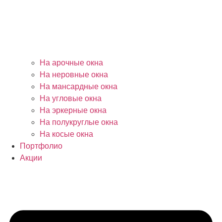
На арочные окна
На неровные окна
На мансардные окна
На угловые окна
На эркерные окна
На полукруглые окна
На косые окна
Портфолио
Акции