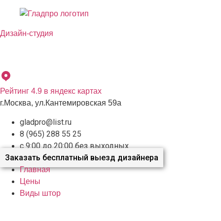
Перейти
к
содержимому
Дизайн-студия
Бесплатный выезд дизайнера с образцами материалов по
Москве и Московской области
Рейтинг 4.9 в яндекс картах
г.Москва, ул.Кантемировская 59а
gladpro@list.ru
8 (965) 288 55 25
с 9:00 до 20:00 без выходных
Заказать бесплатный выезд дизайнера
Главная
Цены
Виды штор