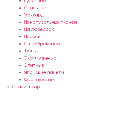
Рулонные
Стильные
Жаккард
Из натуральных тканей
На люверсах
Плиссе
С ламбрекеном
Тюль
Эксклюзивные
Элитные
Японские панели
Французские
Стили штор