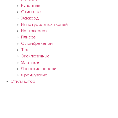
Рулонные
Стильные
Жаккард
Из натуральных тканей
На люверсах
Плиссе
С ламбрекеном
Тюль
Эксклюзивные
Элитные
Японские панели
Французские
Стили штор