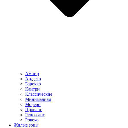
Ампир
Ар-деко
Барокко
Кантри
Классические
Минимализм
Модерн
Прованс
Ренессанс
Рококо
Жилые зоны