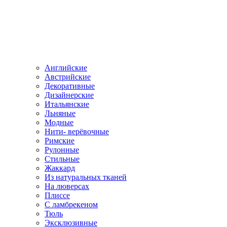
Английские
Австрийские
Декоративные
Дизайнерские
Итальянские
Льняные
Модные
Нити- верёвочные
Римские
Рулонные
Стильные
Жаккард
Из натуральных тканей
На люверсах
Плиссе
С ламбрекеном
Тюль
Эксклюзивные