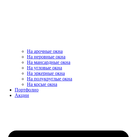
На арочные окна
На неровные окна
На мансардные окна
На угловые окна
На эркерные окна
На полукруглые окна
На косые окна
Портфолио
Акции