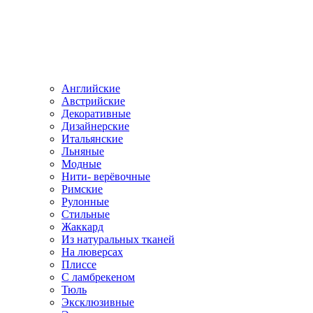
Английские
Австрийские
Декоративные
Дизайнерские
Итальянские
Льняные
Модные
Нити- верёвочные
Римские
Рулонные
Стильные
Жаккард
Из натуральных тканей
На люверсах
Плиссе
С ламбрекеном
Тюль
Эксклюзивные