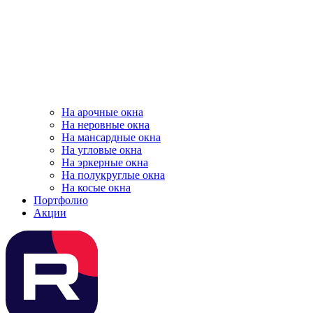
На арочные окна
На неровные окна
На мансардные окна
На угловые окна
На эркерные окна
На полукруглые окна
На косые окна
Портфолио
Акции