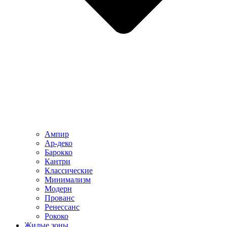
Ампир
Ар-деко
Барокко
Кантри
Классические
Минимализм
Модерн
Прованс
Ренессанс
Рококо
Жилые зоны