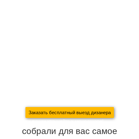
Оставьте заявку на
бесплатный выезд дизайнера
Монтаж карниза, отпаривание и развес штор в подарок
При заказе шторы + покрывало, дизайнерские подушки в
подарок!
Новосёлам скидка на пошив 30%
При заявке через сайт, к комплекту штор — аксессуары в
подарок!
Для больших объёмов работ (коттеджей, загородных
домов, ресторанов, квартир) будет рассмотрена
индивидуальная скидка!
Заказать бесплатный выезд дизанера
Подробности акции уточняйте у менеджера!
собрали для вас самое