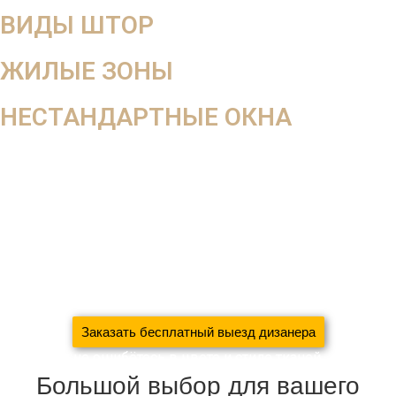
ВИДЫ ШТОР
ЖИЛЫЕ ЗОНЫ
НЕСТАНДАРТНЫЕ ОКНА
В салоне вы не увидите, как ткань будет смотреться в
интерьере, поэтому мы работаем на выезд
Оставьте заявку на
бесплатный выезд дизайнера
За 5 дней
создадим уют в вашем доме
сэкономив 37%
вашего семейного бюджета
благодаря систематизации
производства
Заказать бесплатный выезд дизанера
С нами вы не ошибётесь в цвете и стиле тканей
Большой выбор для вашего