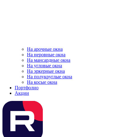
На арочные окна
На неровные окна
На мансардные окна
На угловые окна
На эркерные окна
На полукруглые окна
На косые окна
Портфолио
Акции