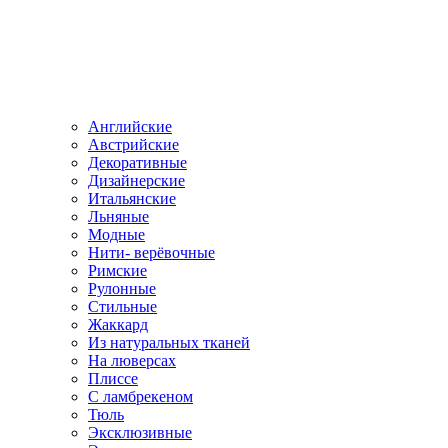
Английские
Австрийские
Декоративные
Дизайнерские
Итальянские
Льняные
Модные
Нити- верёвочные
Римские
Рулонные
Стильные
Жаккард
Из натуральных тканей
На люверсах
Плиссе
С ламбрекеном
Тюль
Эксклюзивные