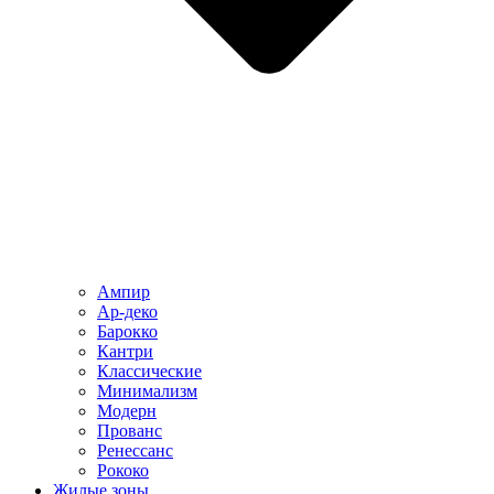
Ампир
Ар-деко
Барокко
Кантри
Классические
Минимализм
Модерн
Прованс
Ренессанс
Рококо
Жилые зоны