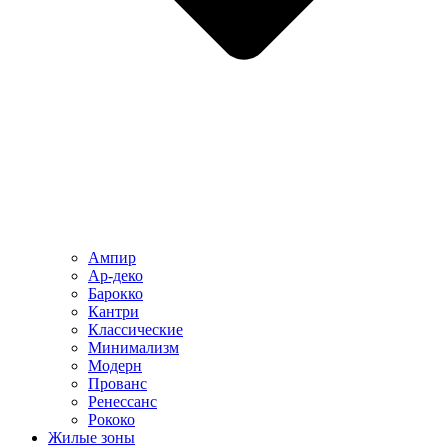
Ампир
Ар-деко
Барокко
Кантри
Классические
Минимализм
Модерн
Прованс
Ренессанс
Рококо
Жилые зоны