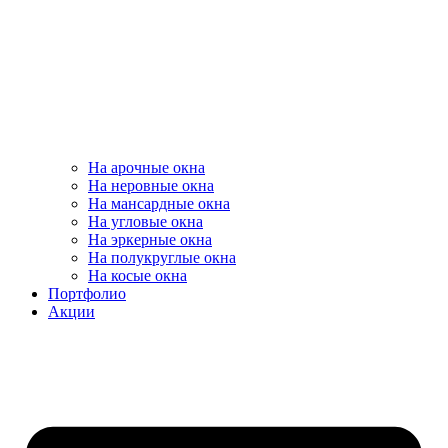
На арочные окна
На неровные окна
На мансардные окна
На угловые окна
На эркерные окна
На полукруглые окна
На косые окна
Портфолио
Акции