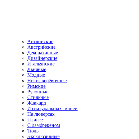
Английские
Австрийские
Декоративные
Дизайнерские
Итальянские
Льняные
Модные
Нити- верёвочные
Римские
Рулонные
Стильные
Жаккард
Из натуральных тканей
На люверсах
Плиссе
С ламбрекеном
Тюль
Эксклюзивные