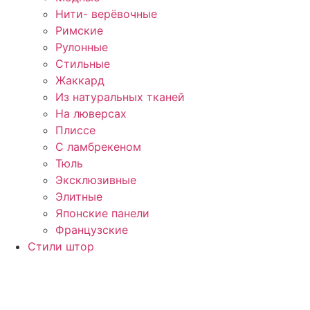
Нити- верёвочные
Римские
Рулонные
Стильные
Жаккард
Из натуральных тканей
На люверсах
Плиссе
С ламбрекеном
Тюль
Эксклюзивные
Элитные
Японские панели
Французские
Стили штор