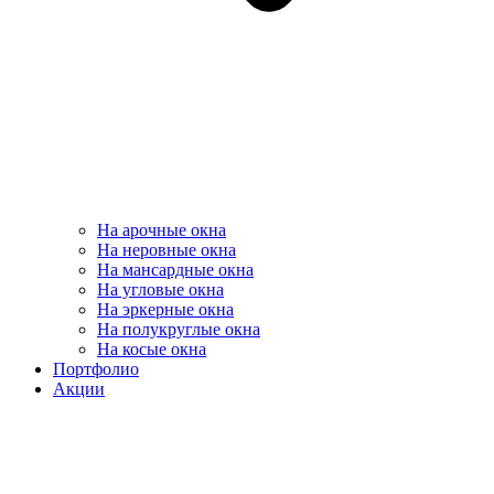
На арочные окна
На неровные окна
На мансардные окна
На угловые окна
На эркерные окна
На полукруглые окна
На косые окна
Портфолио
Акции