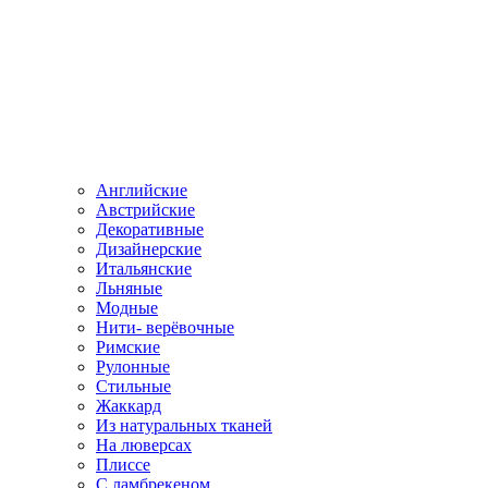
Английские
Австрийские
Декоративные
Дизайнерские
Итальянские
Льняные
Модные
Нити- верёвочные
Римские
Рулонные
Стильные
Жаккард
Из натуральных тканей
На люверсах
Плиссе
С ламбрекеном