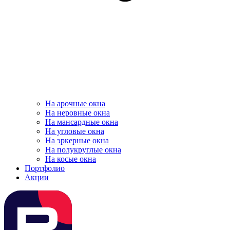
На арочные окна
На неровные окна
На мансардные окна
На угловые окна
На эркерные окна
На полукруглые окна
На косые окна
Портфолио
Акции