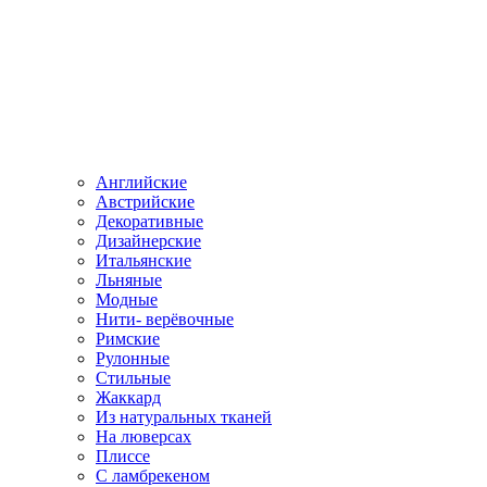
Английские
Австрийские
Декоративные
Дизайнерские
Итальянские
Льняные
Модные
Нити- верёвочные
Римские
Рулонные
Стильные
Жаккард
Из натуральных тканей
На люверсах
Плиссе
С ламбрекеном