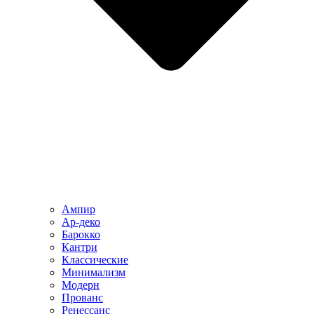
Ампир
Ар-деко
Барокко
Кантри
Классические
Минимализм
Модерн
Прованс
Ренессанс