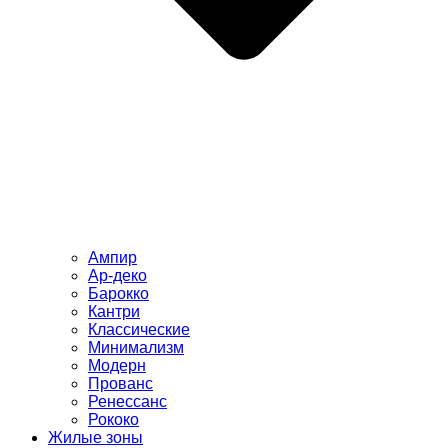
Ампир
Ар-деко
Барокко
Кантри
Классические
Минимализм
Модерн
Прованс
Ренессанс
Рококо
Жилые зоны