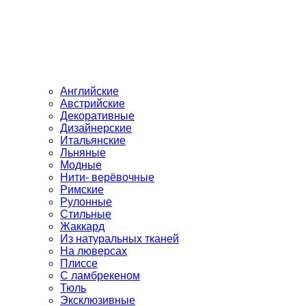
Английские
Австрийские
Декоративные
Дизайнерские
Итальянские
Льняные
Модные
Нити- верёвочные
Римские
Рулонные
Стильные
Жаккард
Из натуральных тканей
На люверсах
Плиссе
С ламбрекеном
Тюль
Эксклюзивные