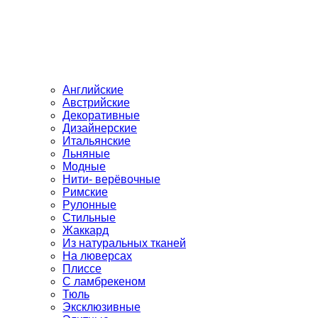
Английские
Австрийские
Декоративные
Дизайнерские
Итальянские
Льняные
Модные
Нити- верёвочные
Римские
Рулонные
Стильные
Жаккард
Из натуральных тканей
На люверсах
Плиссе
С ламбрекеном
Тюль
Эксклюзивные