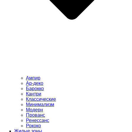
Ампир
Ар-деко
Барокко
Кантри
Классические
Минимализм
Модерн
Прованс
Ренессанс
Рококо
Жилые зоны