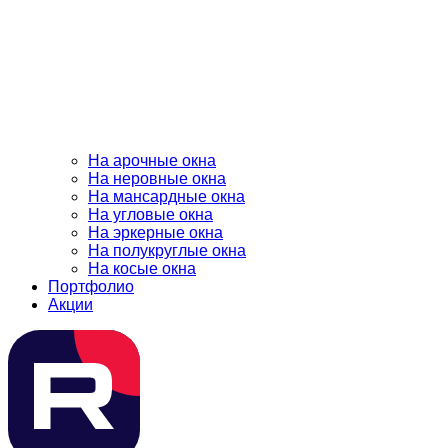
На арочные окна
На неровные окна
На мансардные окна
На угловые окна
На эркерные окна
На полукруглые окна
На косые окна
Портфолио
Акции